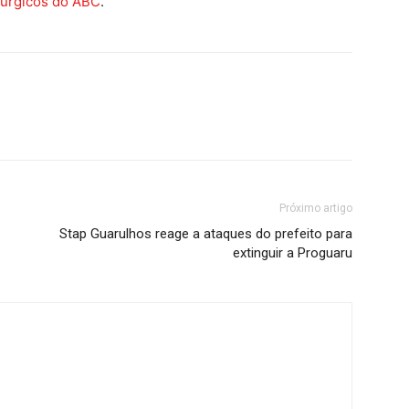
lúrgicos do ABC
.
Próximo artigo
Stap Guarulhos reage a ataques do prefeito para
extinguir a Proguaru