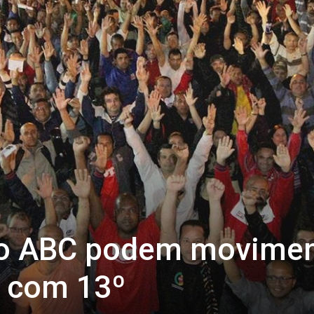
do ABC podem movimen
s com 13º