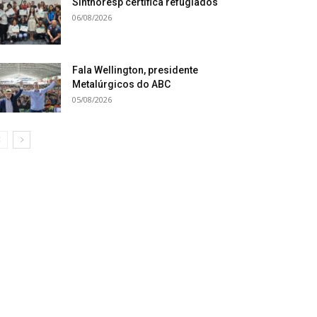
Sinthoresp certifica refugiados
06/08/2026
Fala Wellington, presidente
Metalúrgicos do ABC
05/08/2026