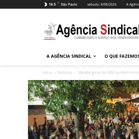
C
sábado, 8/08/2026
A Agênc
18.5
São Paulo
A AGÊNCIA SINDICAL
O QUE FAZEMO
Início
Notícias
Metalúrgicos do ABC podem movi