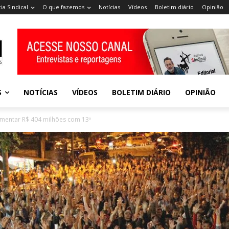
ia Sindical
O que fazemos
Notícias
Vídeos
Boletim diário
Opinião
S
NOTÍCIAS
VÍDEOS
BOLETIM DIÁRIO
OPINIÃO
mentar R$ 404 milhões com 13º