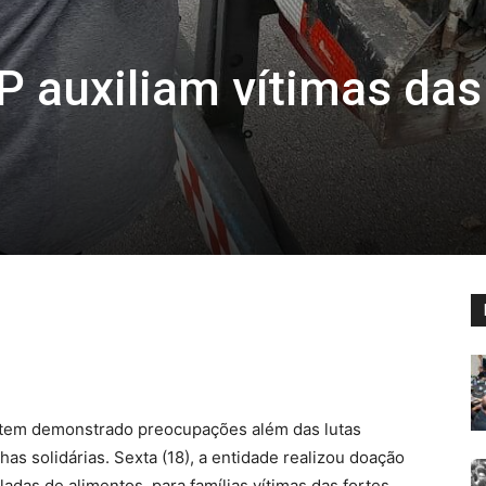
P auxiliam vítimas das
o tem demonstrado preocupações além das lutas
has solidárias. Sexta (18), a entidade realizou doação
das de alimentos, para famílias vítimas das fortes