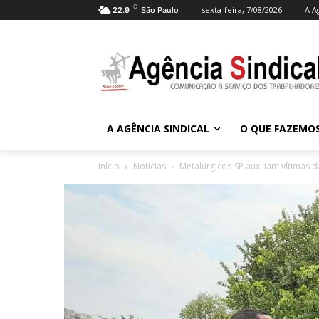
C
sexta-feira, 7/08/2026
A A
22.9
São Paulo
A AGÊNCIA SINDICAL
O QUE FAZEMO
Início
Notícias
Metalúrgicos-SP auxiliam vítimas 