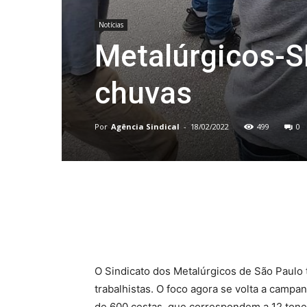
Notícias
Metalúrgicos-S
chuvas
Por
Agência Sindical
-
18/02/2022
499
0
Compartilhado
O Sindicato dos Metalúrgicos de São Paul
trabalhistas. O foco agora se volta a campan
de 600 cestas, que correspondem a 12 tonela