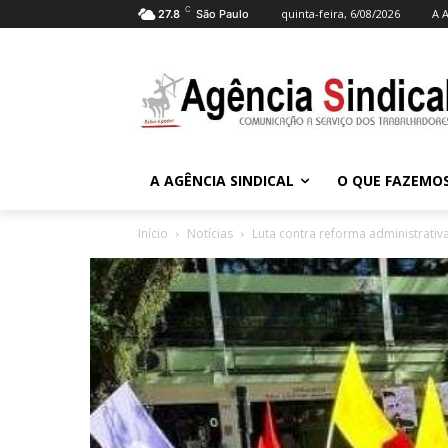
C
quinta-feira, 6/08/2026
A A
27.8
São Paulo
A AGÊNCIA SINDICAL
O QUE FAZEMO
Início
Notícias
Luta contra reforma administrativ