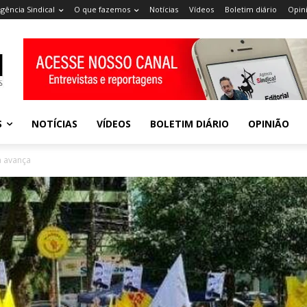
gência Sindical
O que fazemos
Notícias
Vídeos
Boletim diário
Opin
S
NOTÍCIAS
VÍDEOS
BOLETIM DIÁRIO
OPINIÃO
a avança