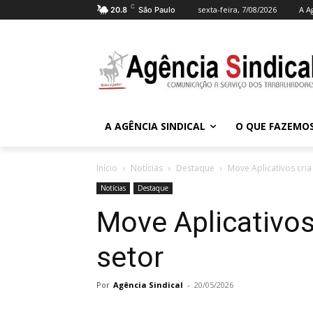
C
sexta-feira, 7/08/2026
A A
20.8
São Paulo
A AGÊNCIA SINDICAL
O QUE FAZEMO
Início
Notícias
Destaque
Move Aplicativos cria
Notícias
Destaque
Move Aplicativos 
setor
Por
Agência Sindical
-
20/05/2026