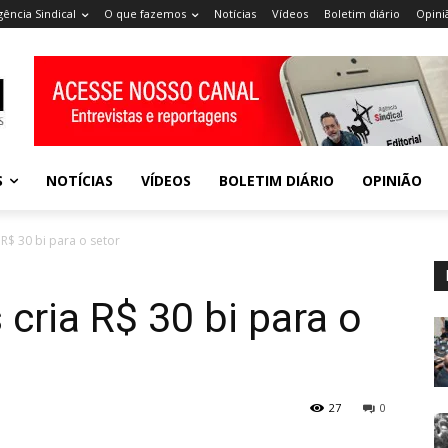
gência Sindical
O que fazemos
Notícias
Vídeos
Boletim diário
Opini
S
NOTÍCIAS
VÍDEOS
BOLETIM DIÁRIO
OPINIÃO
 R$ 30 bi para o setor
cria R$ 30 bi para o
27
0