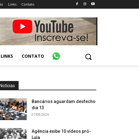
ão
Links
Contato
LINKS
CONTATO
Notícias
Bancários aguardam desfecho
dia 13
07/08/2026
Agência exibe 10 vídeos pró-
Lula