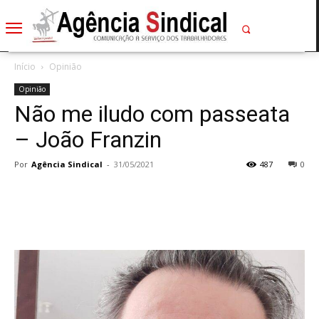
Início
Opinião
Opinião
Não me iludo com passeata
– João Franzin
Por
Agência Sindical
-
31/05/2021
487
0