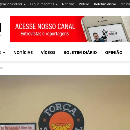
gência Sindical
O que fazemos
Notícias
Vídeos
Boletim diário
Opini
S
NOTÍCIAS
VÍDEOS
BOLETIM DIÁRIO
OPINIÃO
mo