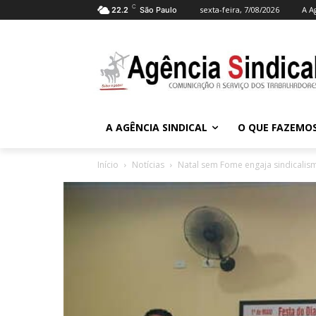
C
sexta-feira, 7/08/2026
A A
22.2
São Paulo
A AGÊNCIA SINDICAL
O QUE FAZEMO
Início
Notícias
Natal sem Fome engaja sindicalis