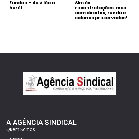
Fundeb – de vilão a
Sim às
herói
recontratações: mas
com direitos, renda e
salários preservados!
A AGÊNCIA SINDICAL
Quem Somos
Editorial