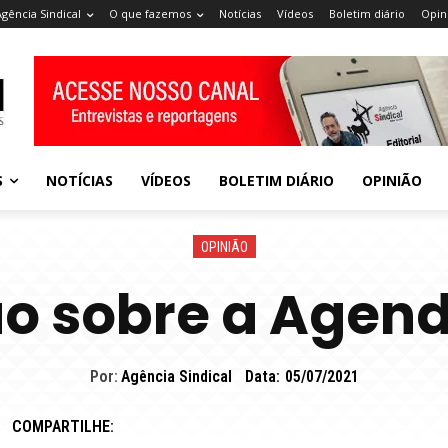
Agência Sindical
O que fazemos
Notícias
Vídeos
Boletim diário
Opin
S
NOTÍCIAS
VÍDEOS
BOLETIM DIÁRIO
OPINIÃO
OPINIÃO
o sobre a Agend
Por:
Agência Sindical
Data:
05/07/2021
COMPARTILHE: