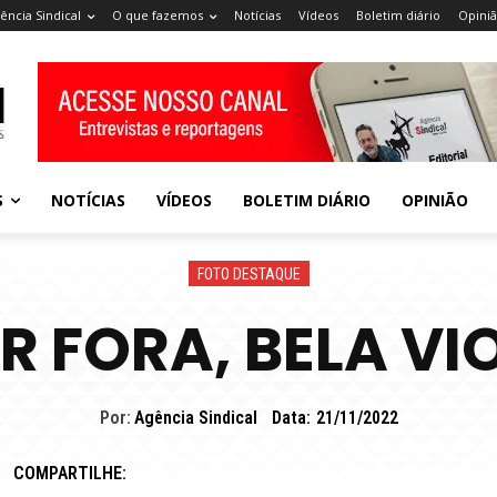
ência Sindical
O que fazemos
Notícias
Vídeos
Boletim diário
Opini
S
NOTÍCIAS
VÍDEOS
BOLETIM DIÁRIO
OPINIÃO
FOTO DESTAQUE
R FORA, BELA VI
Por:
Agência Sindical
Data:
21/11/2022
COMPARTILHE: