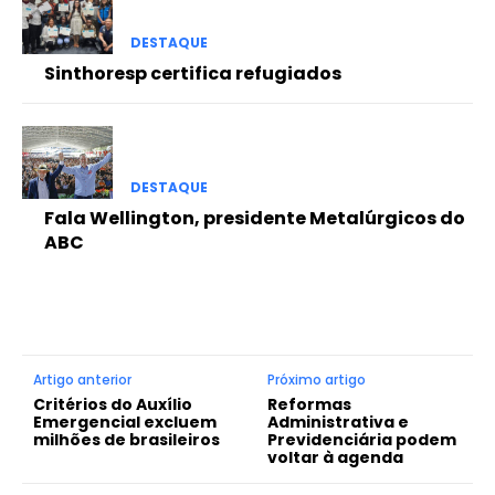
DESTAQUE
Sinthoresp certifica refugiados
DESTAQUE
Fala Wellington, presidente Metalúrgicos do
ABC
Artigo anterior
Próximo artigo
Critérios do Auxílio
Reformas
Emergencial excluem
Administrativa e
milhões de brasileiros
Previdenciária podem
voltar à agenda