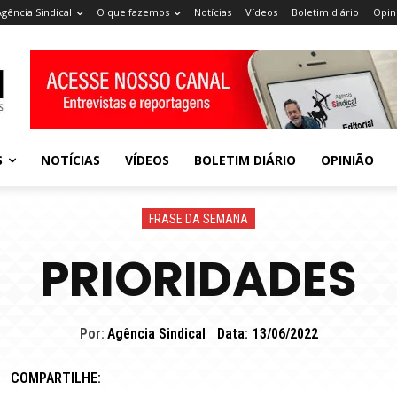
Agência Sindical
O que fazemos
Notícias
Vídeos
Boletim diário
Opin
S
NOTÍCIAS
VÍDEOS
BOLETIM DIÁRIO
OPINIÃO
FRASE DA SEMANA
PRIORIDADES
Por:
Agência Sindical
Data:
13/06/2022
COMPARTILHE: