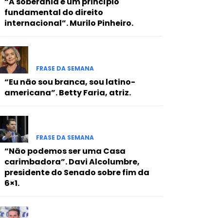
“A soberania é um princípio
fundamental do direito
internacional”. Murilo Pinheiro.
FRASE DA SEMANA
“Eu não sou branca, sou latino-
americana”. Betty Faria, atriz.
FRASE DA SEMANA
“Não podemos ser uma Casa
carimbadora”. Davi Alcolumbre,
presidente do Senado sobre fim da
6×1.