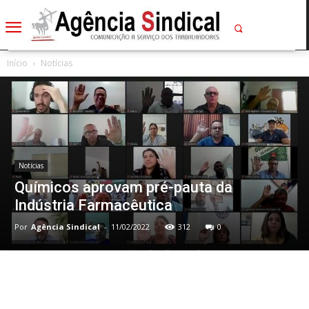
Início
Notícias
Notícias
Químicos aprovam pré-pauta da
Indústria Farmacêutica
Por
Agência Sindical
-
11/02/2022
312
0