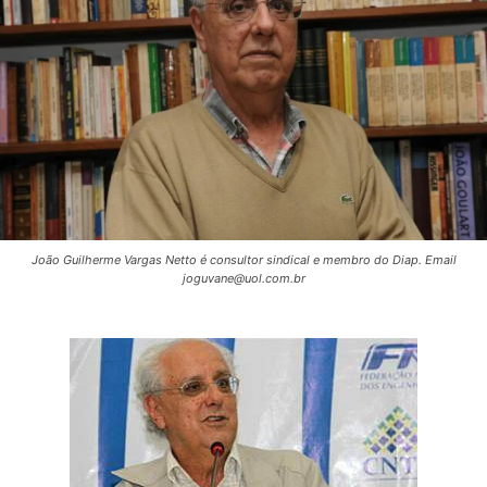
João Guilherme Vargas Netto é consultor sindical e membro do Diap. Email
joguvane@uol.com.br