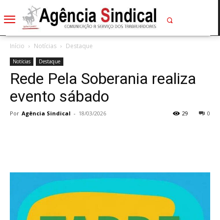
Início
Notícias
Destaque
Notícias
Destaque
Rede Pela Soberania realiza
evento sábado
Por
Agência Sindical
-
18/03/2026
29
0