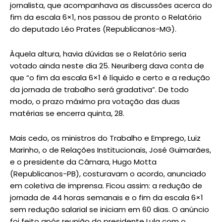
jornalista, que acompanhava as discussões acerca do
fim da escala 6×1, nos passou de pronto o Relatório
do deputado Léo Prates (Republicanos-MG).
Àquela altura, havia dúvidas se o Relatório seria
votado ainda neste dia 25. Neuriberg dava conta de
que “o fim da escala 6×1 é líquido e certo e a redução
da jornada de trabalho será gradativa”. De todo
modo, o prazo máximo pra votação das duas
matérias se encerra quinta, 28.
Mais cedo, os ministros do Trabalho e Emprego, Luiz
Marinho, o de Relações Institucionais, José Guimarães,
e o presidente da Câmara, Hugo Motta
(Republicanos-PB), costuravam o acordo, anunciado
em coletiva de imprensa. Ficou assim: a redução de
jornada de 44 horas semanais e o fim da escala 6×1
sem redução salarial se iniciam em 60 dias. O anúncio
foi feito após reunião do presidente Lula com o