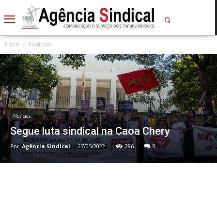
Início
Notícias
Notícias
Segue luta sindical na Caoa Chery
Por
Agência Sindical
-
27/05/2022
296
0