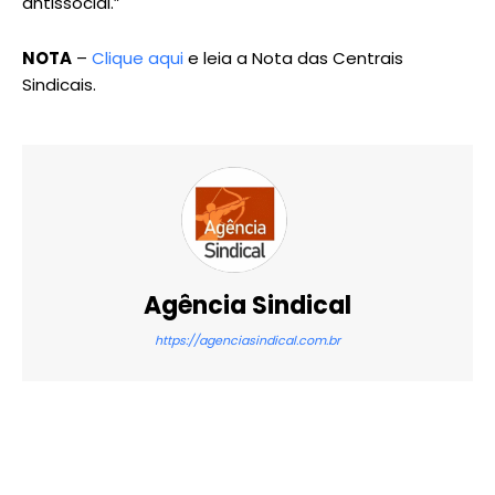
antissocial.”
NOTA
–
Clique aqui
e leia a Nota das Centrais
Sindicais.
Agência Sindical
https://agenciasindical.com.br
X
WhatsApp
Email
Imprimir