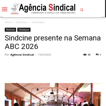
Início
Notícias
Destaque
Notícias
Destaque
Sindcine presente na Semana
ABC 2026
Por
Agência Sindical
-
15/05/2026
40
0