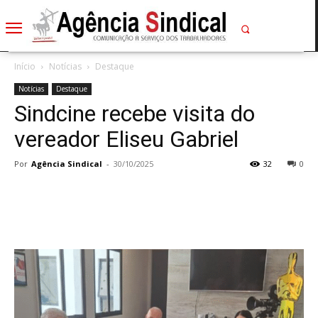
Início
Notícias
Destaque
Notícias
Destaque
Sindcine recebe visita do
vereador Eliseu Gabriel
Por
Agência Sindical
-
30/10/2025
32
0