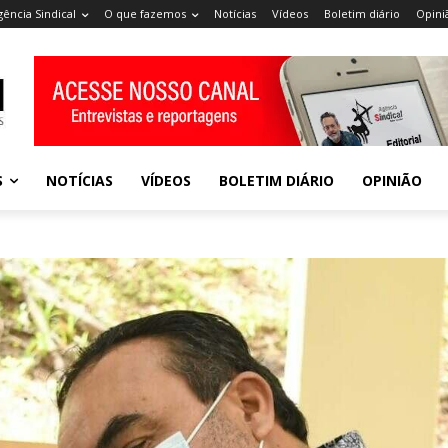
gência Sindical
O que fazemos
Notícias
Vídeos
Boletim diário
Opini
S
NOTÍCIAS
VÍDEOS
BOLETIM DIÁRIO
OPINIÃO