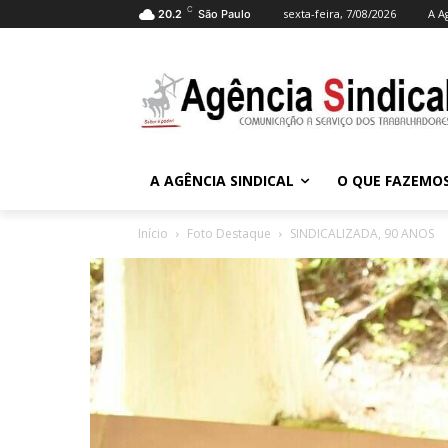
C
sexta-feira, 7/08/2026
A A
20.2
São Paulo
A AGÊNCIA SINDICAL
O QUE FAZEMO
Início
Foto Destaque
SINDICALIZADA, 90 ANOS