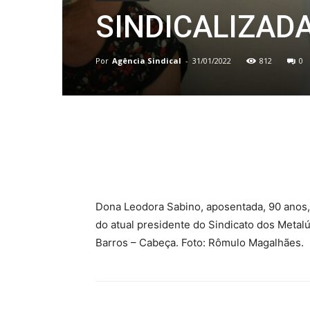
SINDICALIZADA
Por
Agência Sindical
-
31/01/2022
812
0
Compartilhado
Dona Leodora Sabino, aposentada, 90 anos, 
do atual presidente do Sindicato dos Metal
Barros – Cabeça. Foto: Rômulo Magalhães.