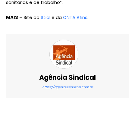
sanitárias e de trabalho”.
MAIS
– Site do
Stial
e da
CNTA Afins
.
Agência Sindical
https://agenciasindical.com.br
X
WhatsApp
Email
Imprimir