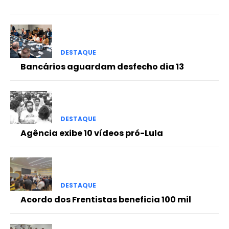
DESTAQUE
Bancários aguardam desfecho dia 13
DESTAQUE
Agência exibe 10 vídeos pró-Lula
DESTAQUE
Acordo dos Frentistas beneficia 100 mil