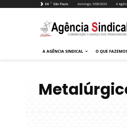
C
domingo, 9/08/2026
A Agênc
24
São Paulo
A AGÊNCIA SINDICAL
O QUE FAZEMO
Metalúrgic