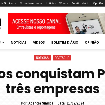
ia Sindical
O que fazemos
Notícias
Vídeos
Boletim diário
Opinião
S
NOTÍCIAS
VÍDEOS
BOLETIM DIÁRIO
OPINIÃO
NOTÍCIAS
DESTAQUE
os conquistam 
três empresas
Por:
Agência Sindical
Data:
23/02/2024