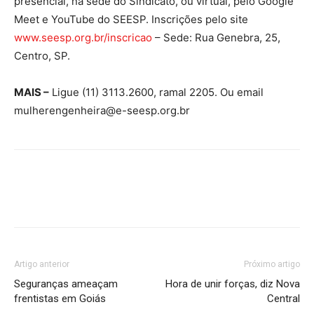
presencial, na sede do Sindicato, ou virtual, pelo Google
Meet e YouTube do SEESP. Inscrições pelo site
www.seesp.org.br/inscricao
– Sede: Rua Genebra, 25,
Centro, SP.
MAIS –
Ligue (11) 3113.2600, ramal 2205. Ou email
mulherengenheira@e-seesp.org.br
Artigo anterior
Próximo artigo
Seguranças ameaçam
Hora de unir forças, diz Nova
frentistas em Goiás
Central