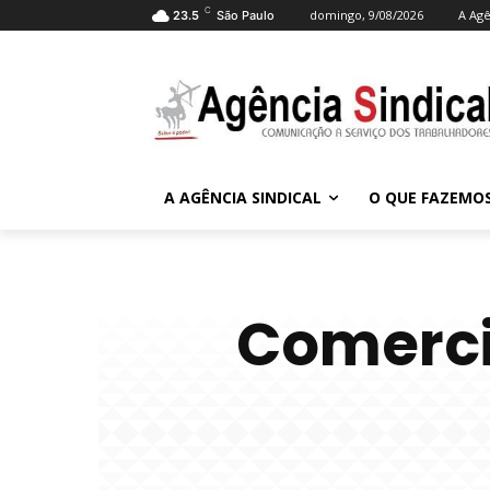
C
domingo, 9/08/2026
A Agê
23.5
São Paulo
A AGÊNCIA SINDICAL
O QUE FAZEMO
Comerci