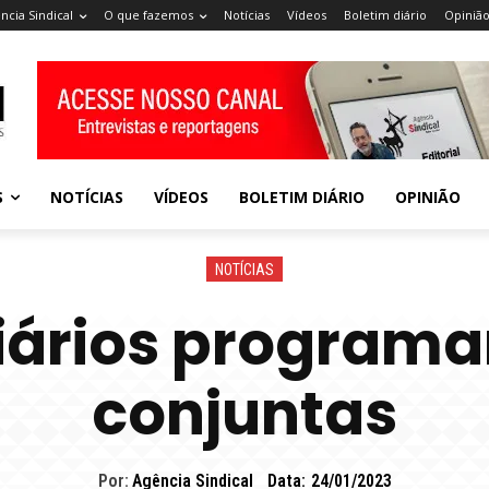
ncia Sindical
O que fazemos
Notícias
Vídeos
Boletim diário
Opiniã
S
NOTÍCIAS
VÍDEOS
BOLETIM DIÁRIO
OPINIÃO
NOTÍCIAS
ários program
conjuntas
Por:
Agência Sindical
Data:
24/01/2023