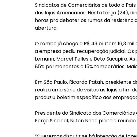
Sindicatos de Comerciários de todo o Pa
das lojas Americanas. Nesta terça (24), di
horas pra debater os rumos da resistência
abertura.
O rombo já chega a R$ 43 bi. Com 16,3 mil 
a empresa pediu recuperação judicial. Os 
Lemann, Marcel Telles e Beto Sucupira. As
85% permanentes e 15% temporários. Maio
Em São Paulo, Ricardo Patah, presidente do
realiza uma série de visitas às lojas a fi
produziu boletim específico aos emprega
Presidente do Sindicato dos Comerciários
Força Sindical, Nilton Neco pleiteia reuni
“Queremos discutir se há intenção de faze