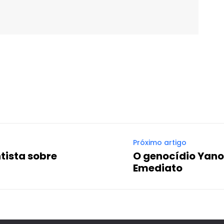
WhatsApp
Email
Imprimir
Telegram
Próximo artigo
ntista sobre
O genocídio Yano
Emediato