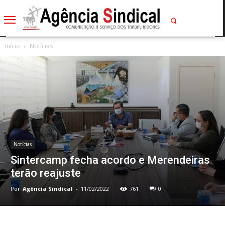
Início
Notícias
Notícias
Sintercamp fecha acordo e Merendeiras
terão reajuste
Por
Agência Sindical
-
11/02/2022
761
0