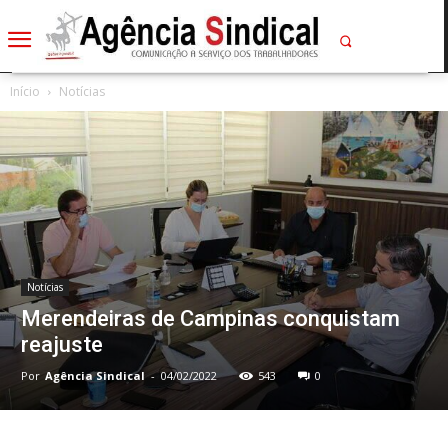
Início
Notícias
Notícias
Merendeiras de Campinas conquistam
reajuste
Por
Agência Sindical
-
04/02/2022
543
0