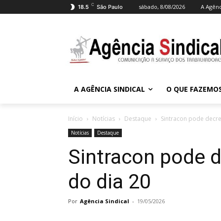
C
sábado, 8/08/2026
A Agênc
18.5
São Paulo
A AGÊNCIA SINDICAL
O QUE FAZEMO
Início
Notícias
Destaque
Sintracon pode decret
Notícias
Destaque
Sintracon pode d
do dia 20
Por
Agência Sindical
-
19/05/2026