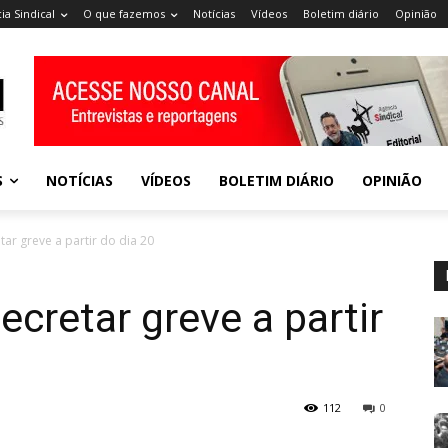
ia Sindical
O que fazemos
Notícias
Vídeos
Boletim diário
Opinião
S
NOTÍCIAS
VÍDEOS
BOLETIM DIÁRIO
OPINIÃO
ar greve a partir do dia 20
ecretar greve a partir
112
0