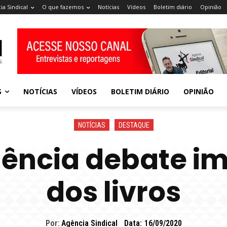
ia Sindical
O que fazemos
Notícias
Vídeos
Boletim diário
Opinião
S
NOTÍCIAS
VÍDEOS
BOLETIM DIÁRIO
OPINIÃO
NOTÍCIAS
DESTAQUE
gência debate i
dos livros
Por:
Agência Sindical
Data:
16/09/2020