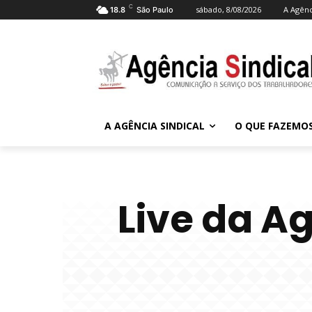
C
sábado, 8/08/2026
A Agênc
18.8
São Paulo
A AGÊNCIA SINDICAL
O QUE FAZEMO
Live da A