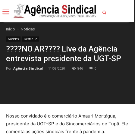
Início
Notícias
Notícias
Destaque
????NO AR???? Live da Agência
entrevista presidente da UGT-SP
Por
Agência Sindical
-
11/08/2020
846
0
Nosso convidado é o comerciário Amauri Mortágua,
presidente da UGT-SP e do Sincomerciários de Tupã. Ele
comenta as ações sindicais frente à pandemia.