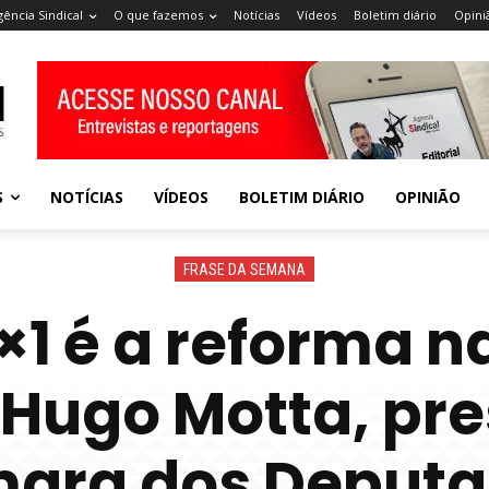
gência Sindical
O que fazemos
Notícias
Vídeos
Boletim diário
Opini
S
NOTÍCIAS
VÍDEOS
BOLETIM DIÁRIO
OPINIÃO
FRASE DA SEMANA
×1 é a reforma n
 Hugo Motta, pre
ara dos Deputa