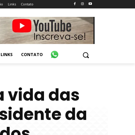
ão
Links
Contato
LINKS
CONTATO
a vida das
sidente da
dos.