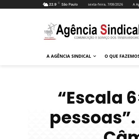
C
sexta-feira, 7/08/2026
A A
22.9
São Paulo
A AGÊNCIA SINDICAL
O QUE FAZEMO
“Escala 6
pessoas”.
Câm