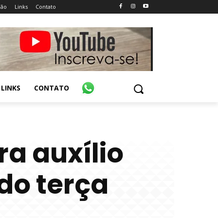
ião
Links
Contato
LINKS
CONTATO
ra auxílio
do terça