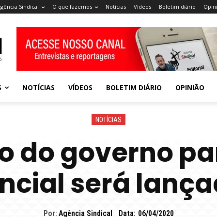
gência Sindical
O que fazemos
Notícias
Vídeos
Boletim diário
Opin
S
NOTÍCIAS
VÍDEOS
BOLETIM DIÁRIO
OPINIÃO
NOTÍCIAS
o do governo pa
cial será lança
Por:
Agência Sindical
Data:
06/04/2020