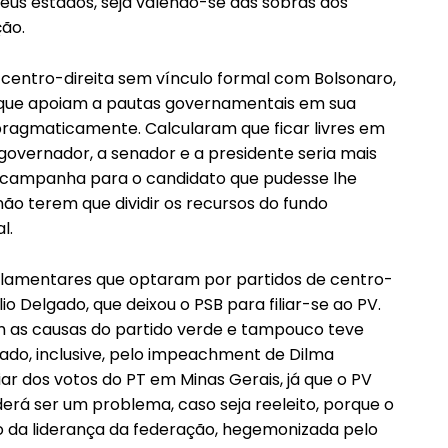
eus estados, seja valendo-se das sobras dos
ção.
 centro-direita sem vínculo formal com Bolsonaro,
 que apoiam a pautas governamentais em sua
agmaticamente. Calcularam que ficar livres em
governador, a senador e a presidente seria mais
r campanha para o candidato que pudesse lhe
 não terem que dividir os recursos do fundo
l.
amentares que optaram por partidos de centro-
o Delgado, que deixou o PSB para filiar-se ao PV.
 as causas do partido verde e tampouco teve
ado, inclusive, pelo impeachment de Dilma
ar dos votos do PT em Minas Gerais, já que o PV
derá ser um problema, caso seja reeleito, porque o
ão da liderança da federação, hegemonizada pelo