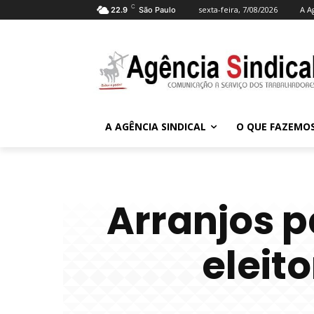
C
sexta-feira, 7/08/2026
A A
22.9
São Paulo
A AGÊNCIA SINDICAL
O QUE FAZEMO
Arranjos p
eleito