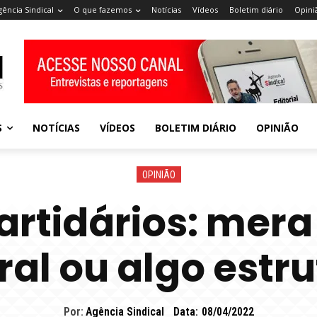
gência Sindical
O que fazemos
Notícias
Vídeos
Boletim diário
Opini
S
NOTÍCIAS
VÍDEOS
BOLETIM DIÁRIO
OPINIÃO
OPINIÃO
artidários: mera
ral ou algo estr
Por:
Agência Sindical
Data:
08/04/2022