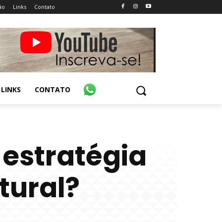
ão
Links
Contato
LINKS
CONTATO
 estratégia
utural?