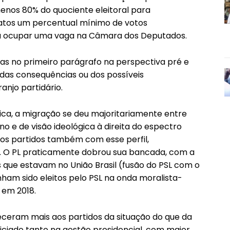
menos 80% do quociente eleitoral para
datos um percentual mínimo de votos
a ocupar uma vaga na Câmara dos Deputados.
as no primeiro parágrafo na perspectiva pré e
 das consequências ou dos possíveis
njo partidário.
gica, a migração se deu majoritariamente entre
 e de visão ideológica à direita do espectro
 os partidos também com esse perfil,
s. O PL praticamente dobrou sua bancada, com a
 que estavam no União Brasil (fusão do PSL com o
ham sido eleitos pelo PSL na onda moralista-
 em 2018.
eceram mais aos partidos da situação do que da
iciado tanto na gestão presidencial, com maior