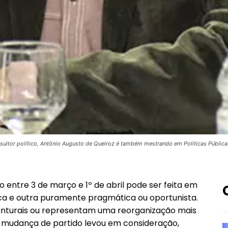
onsultor político, Antônio Augusto de Queiroz é também mestrando em Políticas Públic
o entre 3 de março e 1º de abril pode ser feita em
ica e outra puramente pragmática ou oportunista.
unturais ou representam uma reorganização mais
a mudança de partido levou em consideração,