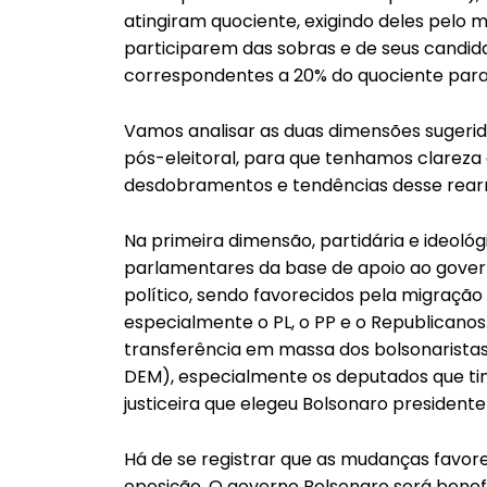
atingiram quociente, exigindo deles pelo 
participarem das sobras e de seus candi
correspondentes a 20% do quociente par
Vamos analisar as duas dimensões sugerid
pós-eleitoral, para que tenhamos clareza
desdobramentos e tendências desse rearra
Na primeira dimensão, partidária e ideoló
parlamentares da base de apoio ao governo
político, sendo favorecidos pela migração
especialmente o PL, o PP e o Republicano
transferência em massa dos bolsonaristas
DEM), especialmente os deputados que tin
justiceira que elegeu Bolsonaro presidente
Há de se registrar que as mudanças favor
oposição. O governo Bolsonaro será benef