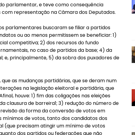
ca do parlamentar, e teve como consequência
os com representação na Câmara dos Deputados.
 os parlamentares buscaram se filiar a partidos
ndatos ou ao menos permitissem se beneficiar: 1)
ial competitiva; 2) dos recursos do fundo
ernamentais, no caso de partidos da base; 4) da
; e, principalmente, 5) da sobra dos puxadores de
go, que as mudanças partidárias, que se deram num
erações na legislação eleitoral e partidária, que
final, houve: 1) fim das coligações nas eleições
da clausura de barreira1; 3) redução do número de
) revisão da forma da conversão de votos em
 mínimos de votos, tanto dos candidatos dos
ral (que precisam atingir um mínimo de votos
quanto dos partidos ou federações que não