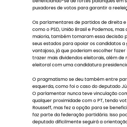
beneficiando-se de fortes palanques em s
puxadores de votos para garantir a reelei
Os parlamentares de partidos de direita e
como o PSD, União Brasil e Podemos, mas
maioria, também tomaram essa decisão pr
seus estados para apoiar os candidatos a 
vantajoso, já que poderiam escolher faze
trazer mais dividendos eleitorais, além de
eleitoral com uma candidatura presidencia
O pragmatismo se deu também entre parl
esquerda, como foi o caso do deputado Júli
O parlamentar nunca teve vinculação com
qualquer proximidade com o PT, tendo vot
Rousseff, mas fez a opção para se benefici
faz parte da federação partidária. Isso po
deputado dificilmente seguirá a orientaç