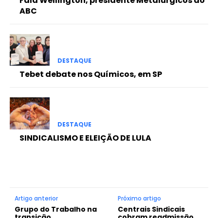
Fala Wellington, presidente Metalúrgicos do
ABC
DESTAQUE
Tebet debate nos Químicos, em SP
DESTAQUE
SINDICALISMO E ELEIÇÃO DE LULA
Artigo anterior
Próximo artigo
Grupo do Trabalho na
Centrais Sindicais
transição
cobram readmissão