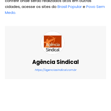
conferir onde serão realizados atos em outras
cidades, acesse os sites do
Brasil Popular
e
Povo Sem
Medo.
Agência Sindical
https://agenciasindical.com.br
X
WhatsApp
Email
Imprimir