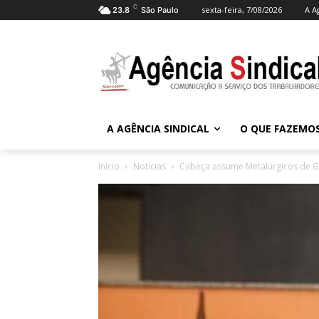
C
sexta-feira, 7/08/2026
A A
23.8
São Paulo
A AGÊNCIA SINDICAL
O QUE FAZEMO
Início
Notícias
Cabeça assume Metalúrgicos de G