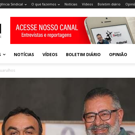
gência Sindical
O que fazemos
Notícias
Vídeos
Boletim diário
Opini
S
NOTÍCIAS
VÍDEOS
BOLETIM DIÁRIO
OPINIÃO
uarulhos