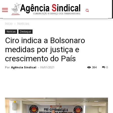
Início
Notícias
Notícias
Destaque
Ciro indica a Bolsonaro
medidas por justiça e
crescimento do País
Por
Agência Sindical
-
06/01/2021
384
0