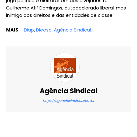
jogo político e eleitoral. Um dos alvejados foi
Guilherme Afif Domingos, autodeclarado liberal, mas
inimigo dos direitos e das entidades de classe.
MAIS
–
Diap
,
Dieese
,
Agência Sindical.
Agência Sindical
https://agenciasindical.com.br
X
WhatsApp
Email
Imprimir