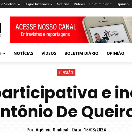
ia Sindical
O que fazemos
Notícias
Vídeos
Boletim diário
Opinião
S
NOTÍCIAS
VÍDEOS
BOLETIM DIÁRIO
OPINIÃO
OPINIÃO
articipativa e in
ntônio De Queir
Por:
Agência Sindical
Data:
15/03/2024