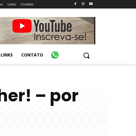
ão
Links
Contato
LINKS
CONTATO
her! – por