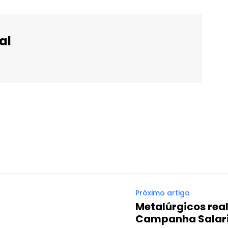
al
WhatsApp
Email
Imprimir
Telegram
Próximo artigo
Metalúrgicos rea
Campanha Salari