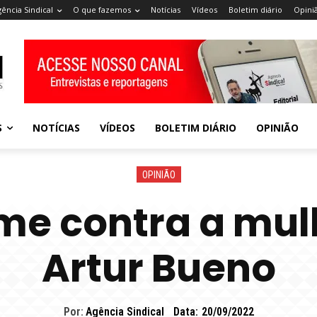
gência Sindical
O que fazemos
Notícias
Vídeos
Boletim diário
Opini
S
NOTÍCIAS
VÍDEOS
BOLETIM DIÁRIO
OPINIÃO
OPINIÃO
me contra a mul
Artur Bueno
Por:
Agência Sindical
Data:
20/09/2022