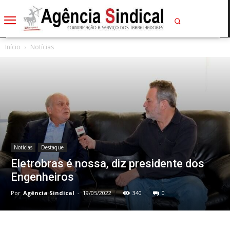
Início
Notícias
Notícias
Destaque
Eletrobras é nossa, diz presidente dos
Engenheiros
Por
Agência Sindical
-
19/05/2022
340
0