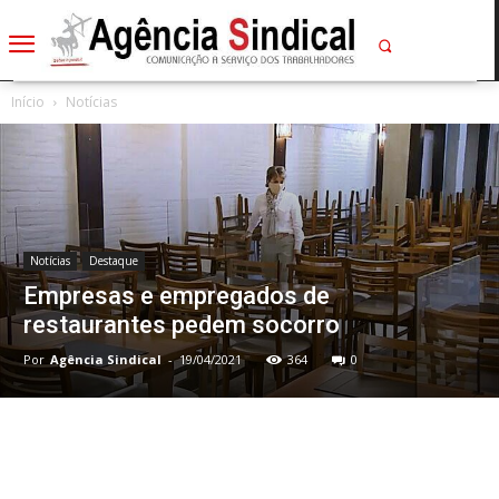
Início
Notícias
Notícias
Destaque
Empresas e empregados de
restaurantes pedem socorro
Por
Agência Sindical
-
19/04/2021
364
0