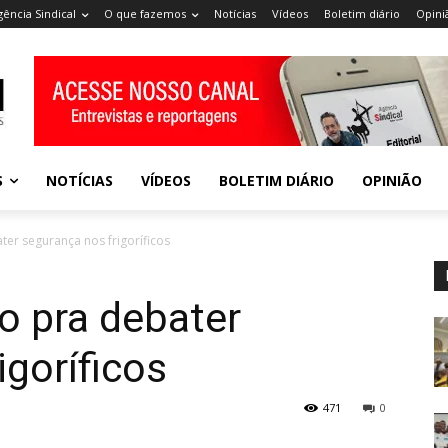
gência Sindical
O que fazemos
Notícias
Vídeos
Boletim diário
Opini
S
NOTÍCIAS
VÍDEOS
BOLETIM DIÁRIO
OPINIÃO
ter segurança nos frigoríficos
o pra debater
igoríficos
471
0