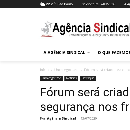
C
sexta-feira, 7/08/2026
A A
22.2
São Paulo
A AGÊNCIA SINDICAL
O QUE FAZEMO
Início
Uncategorized
Fórum será criado pra deba
Uncategorized
Notícias
Destaque
Fórum será criad
segurança nos fr
Por
Agência Sindical
-
13/07/2020