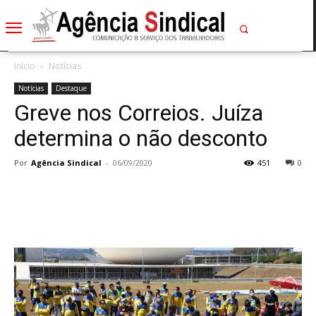
Início
Notícias
Notícias
Destaque
Greve nos Correios. Juíza
determina o não desconto
Por
Agência Sindical
-
06/09/2020
451
0