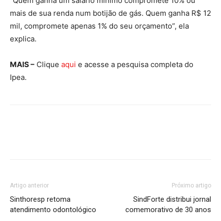
“Quem ganha um salário mínimo compromete 10% ou
mais de sua renda num botijão de gás. Quem ganha R$ 12
mil, compromete apenas 1% do seu orçamento”, ela
explica.
MAIS –
Clique
aqui
e acesse a pesquisa completa do
Ipea.
Artigo anterior
Próximo artigo
Sinthoresp retoma
SindForte distribui jornal
atendimento odontológico
comemorativo de 30 anos