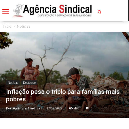
Início
Notícias
Notícias
Destaque
Inflação pesa o triplo para famílias mais
pobres
Por
Agência Sindical
-
17/02/2022
490
0