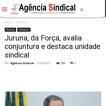
Início
Notícias
Notícias
Destaque
Juruna, da Força, avalia
conjuntura e destaca unidade
sindical
Por
Agência Sindical
-
01/02/2021
559
0