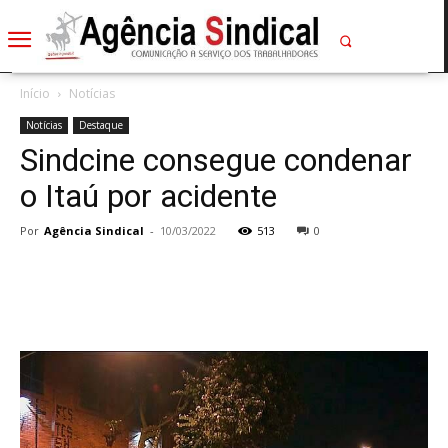
Início
Notícias
Notícias
Destaque
Sindcine consegue condenar
o Itaú por acidente
Por
Agência Sindical
-
10/03/2022
513
0