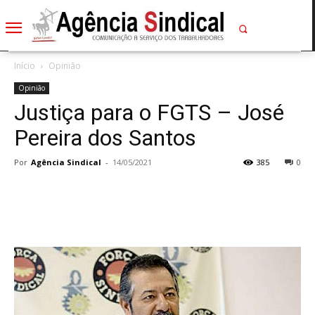
Início
Opinião
Opinião
Justiça para o FGTS – José
Pereira dos Santos
Por
Agência Sindical
-
14/05/2021
385
0