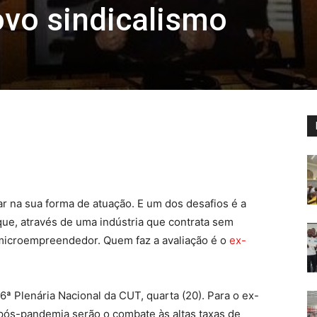
ovo sindicalismo
ar na sua forma de atuação. E um dos desafios é a
que, através de uma indústria que contrata sem
e microempreendedor. Quem faz a avaliação é o
ex-
6ª Plenária Nacional da CUT, quarta (20). Para o ex-
 pós-pandemia serão o combate às altas taxas de