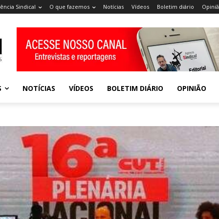
ência Sindical
O que fazemos
Notícias
Vídeos
Boletim diário
Opini
S
NOTÍCIAS
VÍDEOS
BOLETIM DIÁRIO
OPINIÃO