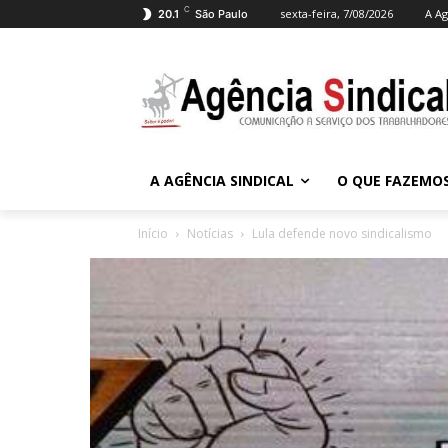
C
sexta-feira, 7/08/2026
A Ag
20.1
São Paulo
A AGÊNCIA SINDICAL
O QUE FAZEMO
Início
Notícias
Lula defende novo sindicalismo