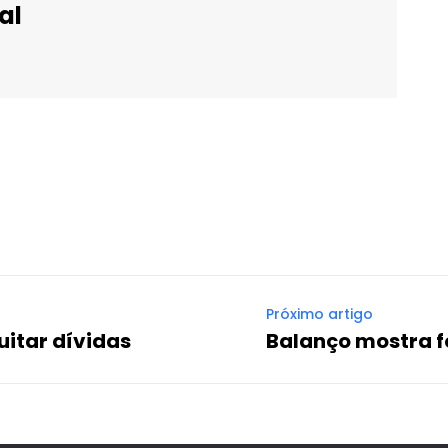
al
WhatsApp
Email
Imprimir
Telegram
Próximo artigo
uitar dívidas
Balanço mostra f