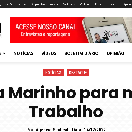
gência Sindical
O que fazemos
Notícias
Vídeos
Boletim diário
Opini
S
NOTÍCIAS
VÍDEOS
BOLETIM DIÁRIO
OPINIÃO
NOTÍCIAS
DESTAQUE
a Marinho para 
Trabalho
Por:
Agência Sindical
Data:
14/12/2022