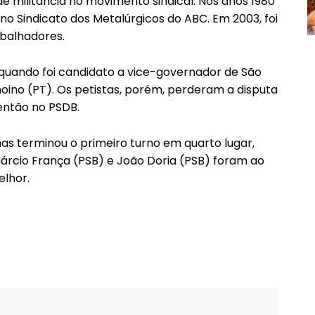
 militância no movimento sindical. Nos anos 1980
no Sindicato dos Metalúrgicos do ABC. Em 2003, foi
abalhadores.
 quando foi candidato a vice-governador de São
ino (PT). Os petistas, porém, perderam a disputa
então no PSDB.
as terminou o primeiro turno em quarto lugar,
Márcio França (PSB) e João Doria (PSB) foram ao
elhor.