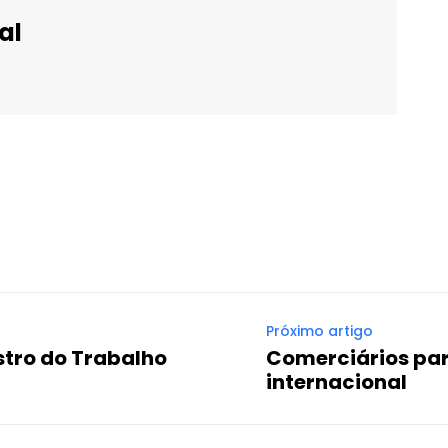
al
WhatsApp
Email
Imprimir
Telegram
Próximo artigo
stro do Trabalho
Comerciários pa
internacional