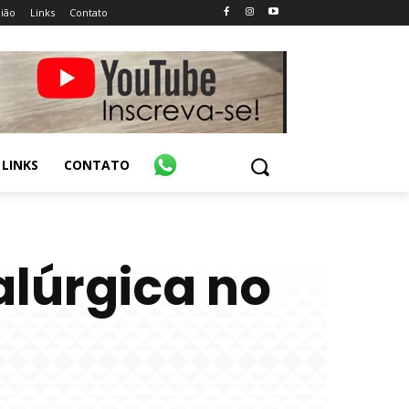
ião
Links
Contato
LINKS
CONTATO
lúrgica no