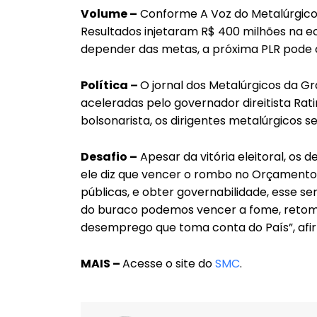
Volume –
Conforme A Voz do Metalúrgico,
Resultados injetaram R$ 400 milhões na e
depender das metas, a próxima PLR pode c
Política –
O jornal dos Metalúrgicos da Gr
aceleradas pelo governador direitista R
bolsonarista, os dirigentes metalúrgicos s
Desafio –
Apesar da vitória eleitoral, os d
ele diz que vencer o rombo no Orçament
públicas, e obter governabilidade, esse ser
do buraco podemos vencer a fome, retoma
desemprego que toma conta do País”, afir
MAIS –
Acesse o site do
SMC
.