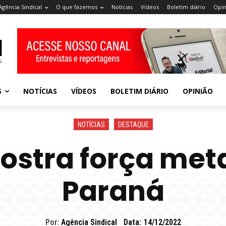
Agência Sindical
O que fazemos
Notícias
Vídeos
Boletim diário
Opin
S
NOTÍCIAS
VÍDEOS
BOLETIM DIÁRIO
OPINIÃO
NOTÍCIAS
DESTAQUE
ostra força meta
Paraná
Por:
Agência Sindical
Data:
14/12/2022